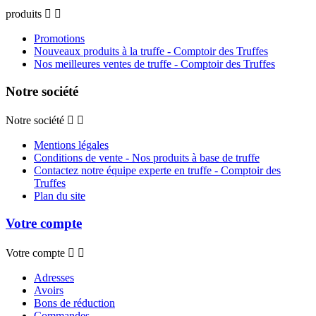
produits


Promotions
Nouveaux produits à la truffe - Comptoir des Truffes
Nos meilleures ventes de truffe - Comptoir des Truffes
Notre société
Notre société


Mentions légales
Conditions de vente - Nos produits à base de truffe
Contactez notre équipe experte en truffe - Comptoir des
Truffes
Plan du site
Votre compte
Votre compte


Adresses
Avoirs
Bons de réduction
Commandes