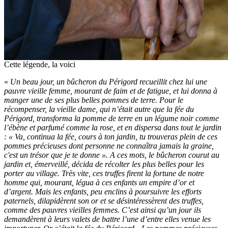
Cette légende, la voici
«
Un beau jour, un bûcheron du Périgord recueillit chez lui une
pauvre vieille femme, mourant de faim et de fatigue, et lui donna à
manger une de ses plus belles pommes de terre. Pour le
récompenser, la vieille dame, qui n’était autre que la fée du
Périgord, transforma la pomme de terre en un légume noir comme
l’ébène et parfumé comme la rose, et en dispersa dans tout le jardin
: « Va, continua la fée, cours à ton jardin, tu trouveras plein de ces
pommes précieuses dont personne ne connaîtra jamais la graine,
c'est un trésor que je te donne ». A ces mots, le bûcheron courut au
jardin et, émerveillé, décida de récolter les plus belles pour les
porter au village. Très vite, ces truffes firent la fortune de notre
homme qui, mourant, légua à ces enfants un empire d’or et
d’argent. Mais les enfants, peu enclins à poursuivre les efforts
paternels, dilapidèrent son or et se désintéressèrent des truffes,
comme des pauvres vieilles femmes. C’est ainsi qu’un jour ils
demandèrent à leurs valets de battre l’une d’entre elles venue les