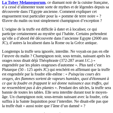
La Tuber Melanosporum
, ce diamant noir de la cuisine française,
n’a cessé d’alimenter toute sorte de mythes et de légendes depuis sa
découverte dans l’Egypte ancienne. Comment expliquer cet
engouement tout particulier pour la « pomme de terre noire » ?
Œuvre du malin ou tout simplement champignon d’exception ?
L’origine de la truffe est difficile à dater et à localiser, ce qui
participe certainement au mystère qui l’habite. Certains prétendent
qu’elle a d’abord été découverte dans l’ancienne Egypte (2600 ans
JC), d’autres la localisent dans la Rome ou la Grèce antique.
Longtemps la truffe sera ignorée, interdite. Ne voyait-on pas en elle
l’œuvre du malin ? Champignon noir, sous terrain, naissant après les
orages nous disait déjà Théophraste (372-287 avant J.C.) «
engendrée par les pluies orageuses d'automne ». Plus tard c’est
Plutarque (50 - 125 après JC) qui renchérit en affirmant que la truffe
est engendrée par la foudre elle-même : «
Puisqu'au cours des
orages, des flammes sortent de vapeurs humides, quoi d'étonnant à
ce que la foudre en frappant le sol donne naissance aux truffes, qui
ne ressemblent pas à des plantes
». Pendant des siècles, la truffe sera
bannie de toutes les tables. Elle sera interdite durant tout le moyen-
âge. Un champignon noir, sous-terrain naissant avec la foudre, cela
suffira à la Sainte Inquisition pour l’interdire. Ne disait-elle pas que
la truffe était « aussi noire que l’âme d’un damné » ?