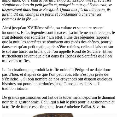
importuner. Or c’était la fée du Périgord…Les pommes précieuses
s’enfuirent alors du petit jardin et, malgré le mur qui l'entourait, se
dispersèrent dans tout le Périgord. Quant aux fils du bûcheron, ils
furent, dit-on, changés en porcs et condamnés à chercher les
pommes de la fée…
»
Ainsi jusqu’au XVIIIème siècle, sa culture et sa nature restent
inconnues. Et les légendes sont tenaces. La truffe ne serait-elle pas le
fruit défendu des sorcières ? En effet, l’une des légendes rapporte
que la nuit, les sorcières se réunissent aux pieds des chênes, pour y
danser et qu’au petit matin, après s’être retirées, celles-ci laissent sur
le sol une trace, un brûlé, que l’on appelle Rond de Sorcière. Et les
trufficulteurs savent que c’est dans les Ronds de Sorcières que l’on
trouve les truffes.
La fascination que produit la truffe noire du Périgord ne date donc
pas d’hier, et d’après ce que l’on peut voir, elle n’est pas prête de
s’éteindre… Si bon nombre de nos croyances ont disparu quelques
histoires ont pourtant perdurées jusqu’à nos jours, laissant la
tradition intacte.
De grands gastronomes ont fait de la tuber melanosporum le diamant
noir de la gastronomie. Celui qui a fait le plus pour la gastronomie et
la truffe de france est, sûrement, Jean Anthelme Brillat-Savarin.